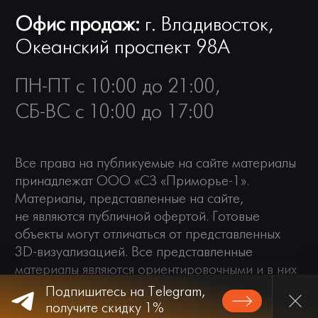
Офис продаж:
г. Владивосток,
Океанский проспект 98А
ПН-ПТ с 10:00 до 21:00,
СБ-ВС с 10:00 до 17:00
Все права на публикуемые на сайте материалы
принадлежат ООО «СЗ «Приморье-1».
Материалы, представленные на сайте,
не являются публичной офертой. Готовые
объекты могут отличаться от представленных
Политика в отношении обработки персональных данных
3D-визуализацией. Все представленные
Согласие на обработку персональных данных
материалы являются ориентировочными и в них
Согласие на информационно-рекламные рассылки
могут быть внесены изменения.
Подпишитесь на Telegram,
Проектная декларация
получите скидку 1%