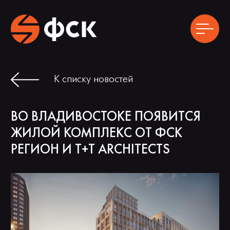
ГЛАВНАЯ
ИПОТЕКА
К списку новостей
О ПРОЕКТЕ
АКЦИИ
РАСПОЛОЖЕНИЕ
НОВОСТИ
ВО ВЛАДИВОСТОКЕ ПОЯВИТСЯ
ГЕНПЛАН
ХОД
СТРОИТЕЛЬСТВА
ЖИЛОЙ КОМПЛЕКС ОТ ФСК
ЛОББИ
КОМАНДА ПРОЕКТА
РЕГИОН И T+T ARCHITECTS
ГАЛЕРЕЯ
КОНТАКТЫ
ВЫБРАТЬ КВАРТИРУ
Видео о проекте